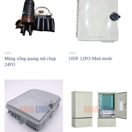
ODF
ODF
Măng xông quang mũ chụp
ODF 12FO Muti mode
24FO