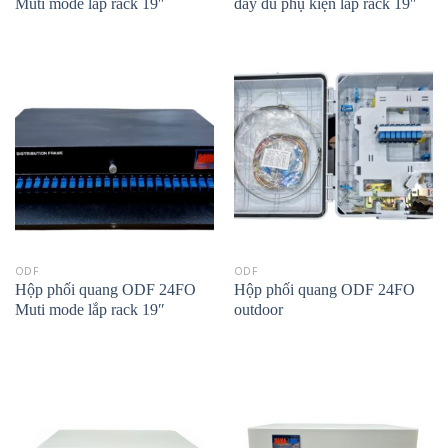
Muti mode lắp rack 19″
đầy đủ phụ kiện lắp rack 19″
ODF
ODF
Hộp phối quang ODF 24FO
Hộp phối quang ODF 24FO
Muti mode lắp rack 19″
outdoor