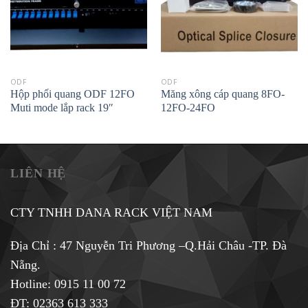
ODF
ODF
Hộp phối quang ODF 12FO
Măng xông cáp quang 8FO-
Muti mode lắp rack 19″
12FO-24FO
LIÊN HỆ
CTY TNHH DANA RACK VIỆT NAM
Địa Chỉ : 47 Nguyễn Tri Phương –Q.Hải Châu -TP. Đà
Nẵng.
Hotline:
0915 11 00 72
ĐT: 02363 613 333