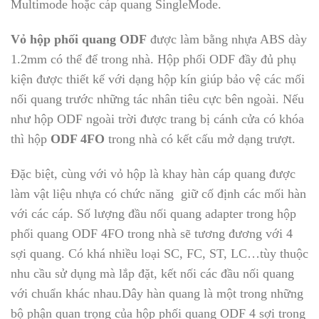
Multimode hoặc cáp quang SingleMode.
Vỏ hộp phối quang ODF
được làm bằng nhựa ABS dày
1.2mm có thể để trong nhà. Hộp phối ODF đầy đủ phụ
kiện được thiết kế với dạng hộp kín giúp bảo vệ các mối
nối quang trước những tác nhân tiêu cực bên ngoài. Nếu
như hộp ODF ngoài trời được trang bị cánh cửa có khóa
thì hộp
ODF 4FO
trong nhà có kết cấu mở dạng trượt.
Đặc biệt, cùng với vỏ hộp là khay hàn cáp quang được
làm vật liệu nhựa có chức năng giữ cố định các mối hàn
với các cáp. Số lượng đầu nối quang adapter trong hộp
phối quang ODF 4FO trong nhà sẽ tương đương với 4
sợi quang. Có khá nhiều loại SC, FC, ST, LC…tùy thuộc
nhu cầu sử dụng mà lắp đặt, kết nối các đầu nối quang
với chuẩn khác nhau.Dây hàn quang là một trong những
bộ phận quan trọng của hộp phối quang ODF 4 sợi trong