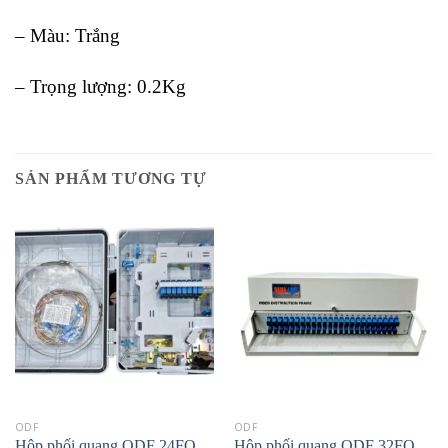
– Màu: Trắng
– Trọng lượng: 0.2Kg
SẢN PHẨM TƯƠNG TỰ
ODF
ODF
Hộp phối quang ODF 24FO
Hộp phối quang ODF 32FO