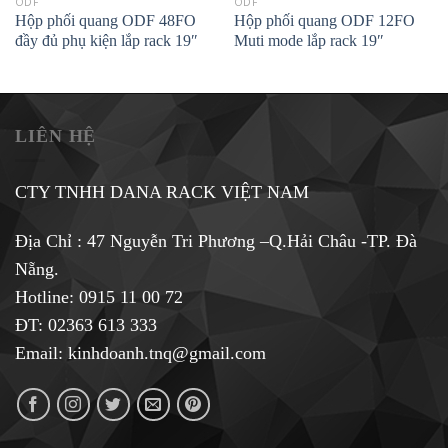
ODF
ODF
Hộp phối quang ODF 48FO
Hộp phối quang ODF 12FO
đầy đủ phụ kiện lắp rack 19″
Muti mode lắp rack 19″
LIÊN HỆ
CTY TNHH DANA RACK VIỆT NAM
Địa Chỉ : 47 Nguyễn Tri Phương –Q.Hải Châu -TP. Đà
Nẵng.
Hotline:
0915 11 00 72
ĐT: 02363 613 333
Email:
kinhdoanh.tnq@gmail.com