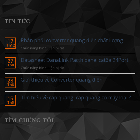
TIN TỨC
Phân phối converter quang điện chất lượng
17
Th12
ở
Chức năng bình luận bị tắt
Phân
phối
Datasheet DanaLink Pacth panel cat6a 24Port
27
converter
Th8
ở
Chức năng bình luận bị tắt
quang
Datasheet
điện
DanaLink
Giới thiệu về Converter quang điện
28
chất
Pacth
Th8
lượng
panel
cat6a
Tìm hiểu về cáp quang, cáp quang có mấy loại ?
15
24Port
Th5
TÌM CHÚNG TÔI