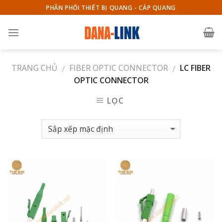
Skip
PHÂN PHỐI THIẾT BỊ QUANG - CÁP QUANG
to
content
TRANG CHỦ
FIBER OPTIC CONNECTOR
LC FIBER
/
/
OPTIC CONNECTOR
LỌC