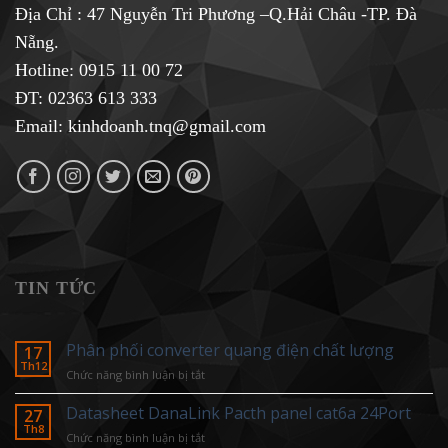
Địa Chỉ : 47 Nguyễn Tri Phương –Q.Hải Châu -TP. Đà
Nẵng.
Hotline:
0915 11 00 72
ĐT: 02363 613 333
Email:
kinhdoanh.tnq@gmail.com
TIN TỨC
Phân phối converter quang điện chất lượng
17
Th12
ở
Chức năng bình luận bị tắt
Phân
phối
Datasheet DanaLink Pacth panel cat6a 24Port
27
converter
Th8
ở
Chức năng bình luận bị tắt
quang