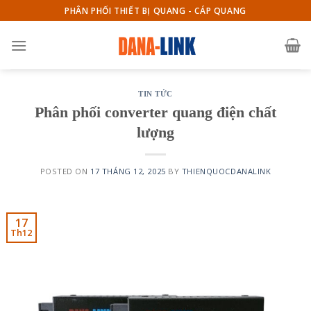
Skip
PHÂN PHỐI THIẾT BỊ QUANG - CÁP QUANG
to
content
TIN TỨC
Phân phối converter quang điện chất
lượng
POSTED ON
17 THÁNG 12, 2025
BY
THIENQUOCDANALINK
17
Th12