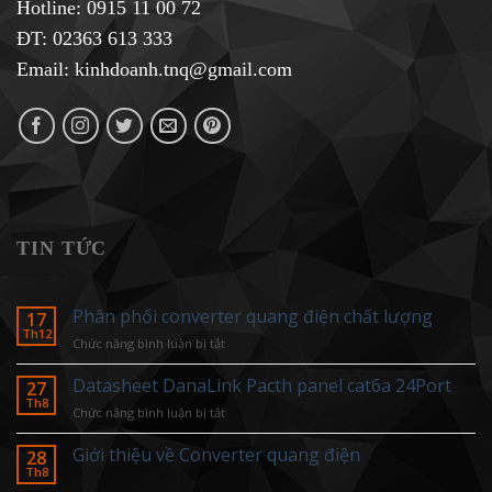
Hotline:
0915 11 00 72
ĐT: 02363 613 333
Email:
kinhdoanh.tnq@gmail.com
TIN TỨC
Phân phối converter quang điện chất lượng
17
Th12
ở
Chức năng bình luận bị tắt
Phân
phối
Datasheet DanaLink Pacth panel cat6a 24Port
27
converter
Th8
ở
Chức năng bình luận bị tắt
quang
Datasheet
điện
DanaLink
Giới thiệu về Converter quang điện
28
chất
Pacth
Th8
lượng
panel