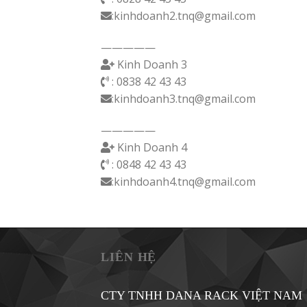
:kinhdoanh2.tnq@gmail.com
—————
Kinh Doanh 3
: 0838 42 43 43
:kinhdoanh3.tnq@gmail.com
—————
Kinh Doanh 4
: 0848 42 43 43
:kinhdoanh4.tnq@gmail.com
LIÊN HỆ
CTY TNHH DANA RACK VIỆT NAM