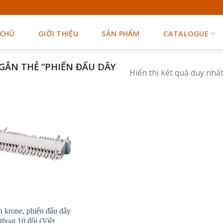
 CHỦ
GIỚI THIỆU
SẢN PHẨM
CATALOGUE
ẮN THẺ “PHIẾN ĐẤU DÂY
Hiển thị kết quả duy nhấ
n krone, phiến đấu dây
thoại 10 đôi (Việt