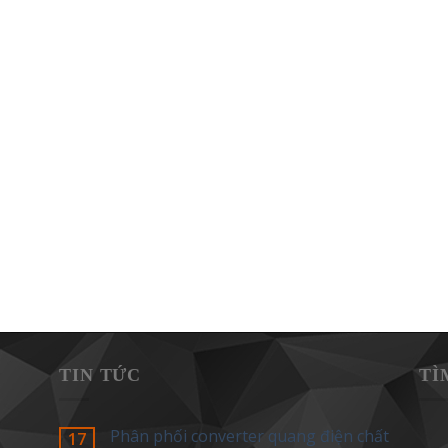
TIN TỨC
TÌ
Phân phối converter quang điện chất
17