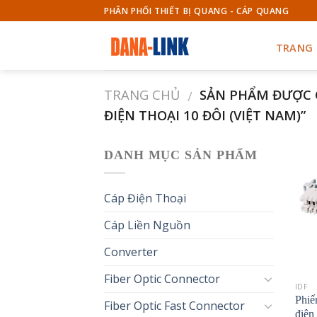
Skip
PHÂN PHỐI THIẾT BỊ QUANG - CÁP QUANG
to
content
TRANG
TRANG CHỦ
SẢN PHẨM ĐƯỢC G
/
ĐIỆN THOẠI 10 ĐÔI (VIỆT NAM)”
DANH MỤC SẢN PHẨM
Cáp Điện Thoại
Cáp Liền Nguồn
Converter
Fiber Optic Connector
IDF
Phiế
Fiber Optic Fast Connector
điện 