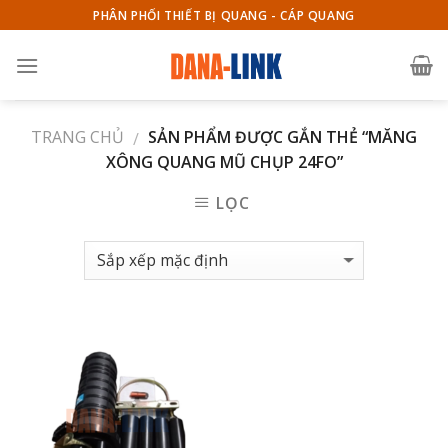
Skip
PHÂN PHỐI THIẾT BỊ QUANG - CÁP QUANG
to
content
TRANG CHỦ
SẢN PHẨM ĐƯỢC GẮN THẺ “MĂNG
/
XÔNG QUANG MŨ CHỤP 24FO”
LỌC