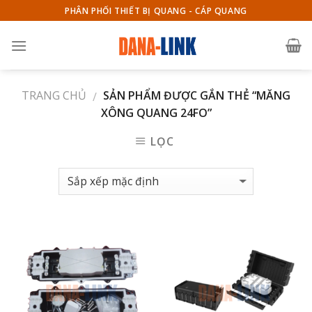
Skip
PHÂN PHỐI THIẾT BỊ QUANG - CÁP QUANG
to
content
TRANG CHỦ
SẢN PHẨM ĐƯỢC GẮN THẺ “MĂNG
/
XÔNG QUANG 24FO”
LỌC