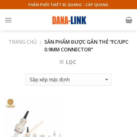
Skip
PHÂN PHỐI THIẾT BỊ QUANG - CÁP QUANG
to
content
TRANG CHỦ
SẢN PHẨM ĐƯỢC GẮN THẺ “FC/UPC
/
0.9MM CONNECTOR”
LỌC