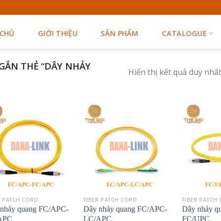
 CHỦ
GIỚI THIỆU
SẢN PHẨM
CATALOGUE
GẮN THẺ “DÂY NHẢY
Hiển thị kết quả duy nhấ
R PATCH CORD
FIBER PATCH CORD
FIBER PATCH
nhảy quang FC/APC-
Dây nhảy quang FC/APC-
Dây nhảy q
APC
LC/APC
FC/UPC