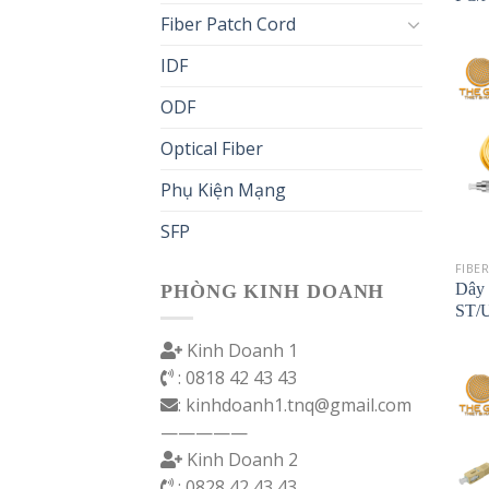
Fiber Patch Cord
IDF
ODF
Optical Fiber
Phụ Kiện Mạng
SFP
FIBE
Dây 
PHÒNG KINH DOANH
ST/
Kinh Doanh 1
: 0818 42 43 43
: kinhdoanh1.tnq@gmail.com
—————
Kinh Doanh 2
: 0828 42 43 43