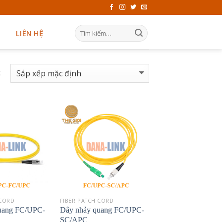
LIÊN HỆ
t
 CORD
FIBER PATCH CORD
uang FC/UPC-
Dây nhảy quang FC/UPC-
SC/APC