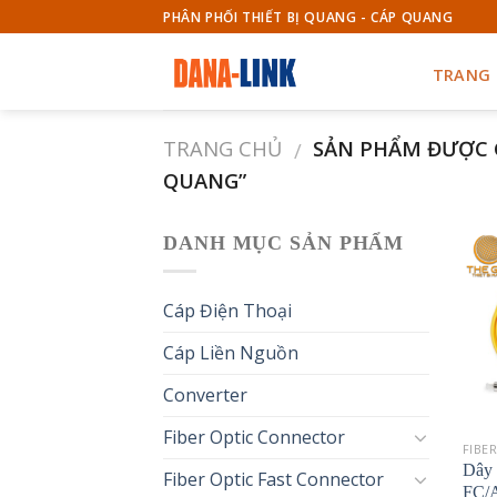
Skip
PHÂN PHỐI THIẾT BỊ QUANG - CÁP QUANG
to
content
TRANG
TRANG CHỦ
SẢN PHẨM ĐƯỢC 
/
QUANG”
DANH MỤC SẢN PHẨM
Cáp Điện Thoại
Cáp Liền Nguồn
Converter
Fiber Optic Connector
FIBE
Dây 
Fiber Optic Fast Connector
FC/