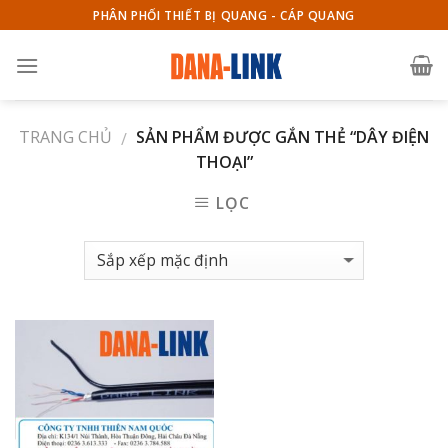
Skip
PHÂN PHỐI THIẾT BỊ QUANG - CÁP QUANG
to
content
TRANG CHỦ
SẢN PHẨM ĐƯỢC GẮN THẺ “DÂY ĐIỆN
/
THOẠI”
LỌC