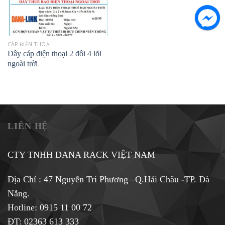
CÁP ĐIỆN THOẠI
Dây cáp điện thoại 2 đôi 4 lõi
ngoài trời
LIÊN HỆ
CTY TNHH DANA RACK VIỆT NAM
Địa Chỉ : 47 Nguyễn Tri Phương –Q.Hải Châu -TP. Đà
Nẵng.
Hotline:
0915 11 00 72
ĐT: 02363 613 333