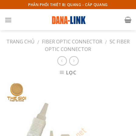
Skip
PHÂN PHỐI THIẾT BỊ QUANG - CÁP QUANG
to
content
TRANG CHỦ
FIBER OPTIC CONNECTOR
SC FIBER
/
/
OPTIC CONNECTOR
LỌC