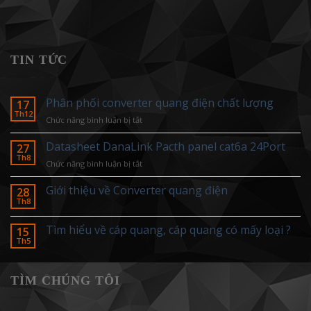
TIN TỨC
Phân phối converter quang điện chất lượng
17
Th12
ở
Chức năng bình luận bị tắt
Phân
phối
Datasheet DanaLink Pacth panel cat6a 24Port
27
converter
Th8
ở
Chức năng bình luận bị tắt
quang
Datasheet
điện
DanaLink
Giới thiệu về Converter quang điện
28
chất
Pacth
Th8
lượng
panel
cat6a
Tìm hiểu về cáp quang, cáp quang có mấy loại ?
15
24Port
Th5
TÌM CHÚNG TÔI