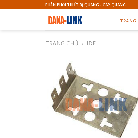
Skip
PHÂN PHỐI THIẾT BỊ QUANG - CÁP QUANG
to
content
TRANG
TRANG CHỦ
IDF
/