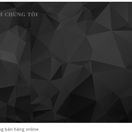
M CHÚNG TÔI
g bán hàng online